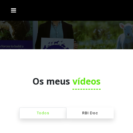
Os meus
vídeos
Todos
RBI Doc